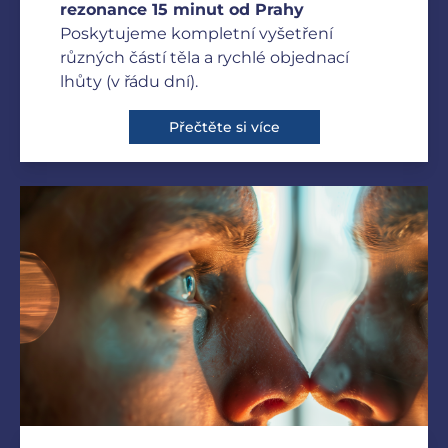
rezonance 15 minut od Prahy
Poskytujeme kompletní vyšetření
různých částí těla a rychlé objednací
lhůty (v řádu dní).
Přečtěte si více