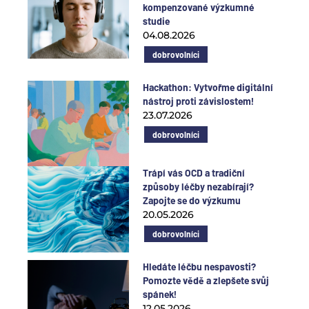
kompenzované výzkumné
studie
04.08.2026
dobrovolníci
Hackathon: Vytvořme digitální
nástroj proti závislostem!
23.07.2026
dobrovolníci
Trápí vás OCD a tradiční
způsoby léčby nezabírají?
Zapojte se do výzkumu
20.05.2026
dobrovolníci
Hledáte léčbu nespavosti?
Pomozte vědě a zlepšete svůj
spánek!
12.05.2026