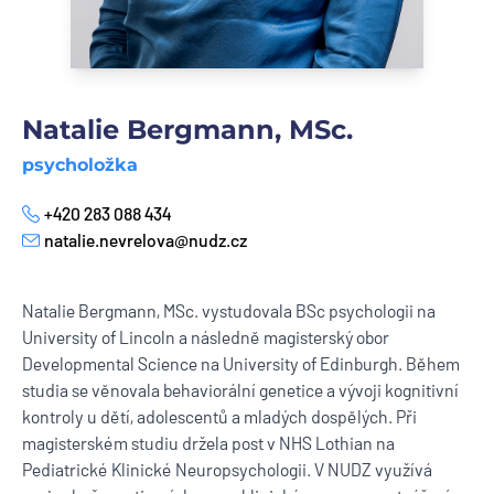
Natalie Bergmann, MSc.
psycholožka
+420 283 088 434
Телефон
natalie.nevrelova@nudz.cz
E-mail
Natalie Bergmann, MSc. vystudovala BSc psychologii na
University of Lincoln a následně magisterský obor
Developmental Science na University of Edinburgh. Během
studia se věnovala behaviorální genetice a vývoji kognitivní
kontroly u dětí, adolescentů a mladých dospělých. Při
magisterském studiu držela post v NHS Lothian na
Pediatrické Klinické Neuropsychologii. V NUDZ využívá