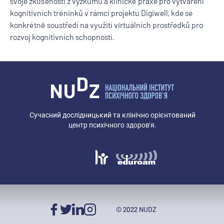
svoje zkušenosti z výzkumu a klinické praxe pro vytváření
kognitivních tréninků v rámci projektu Digiwell, kde se
konkrétně soustředí na využití virtuálních prostředků pro
rozvoj kognitivních schopností.
Сучасний дослідницький та клінічно орієнтований
центр психічного здоров’я.
© 2022 NUDZ
Facebook
Twitter
LinkedIn
Instagram