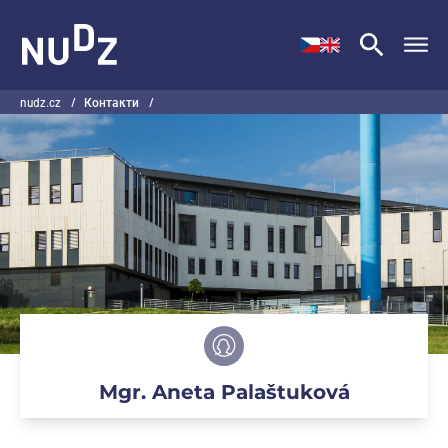
НУДЗ
nudz.cz
/
Контакти
/
Mgr. Aneta Palaštuková