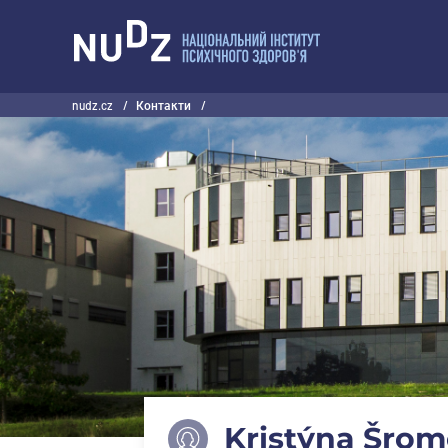
НУДЗ
nudz.cz
/
Контакти
/
Kristýna Šro