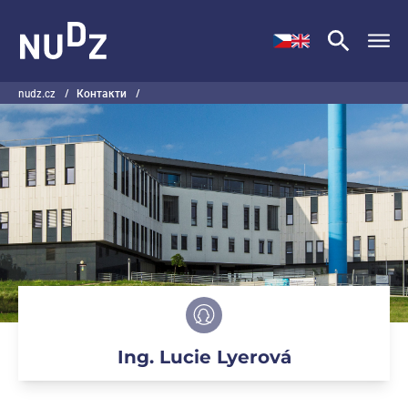
НУДЗ
nudz.cz
/
Контакти
/
Ing. Lucie Lyerová