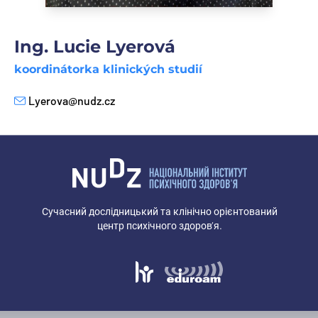
Ing. Lucie Lyerová
koordinátorka klinických studií
Lyerova@nudz.cz
E-mail
Сучасний дослідницький та клінічно орієнтований
центр психічного здоров’я.