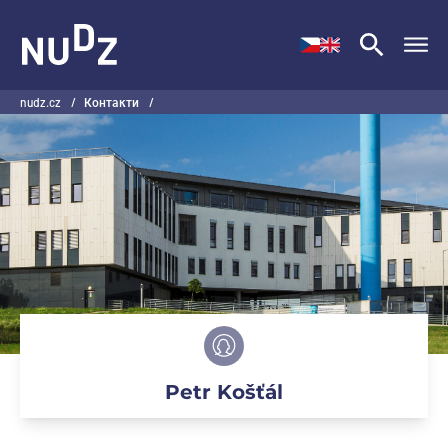
НУДЗ
nudz.cz
/
Контакти
/
Petr Košťál