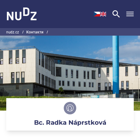
НУДЗ
nudz.cz
/
Контакти
/
Bc. Radka Náprstková