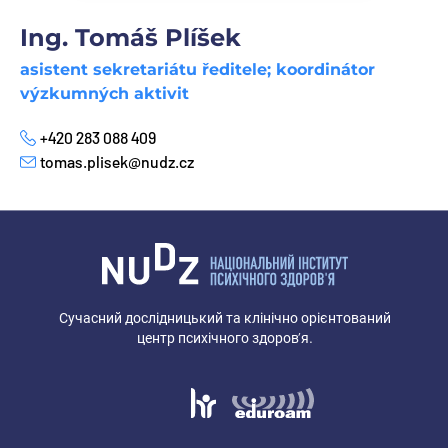
Ing. Tomáš Plíšek
asistent sekretariátu ředitele; koordinátor
výzkumných aktivit
+420 283 088 409
Телефон
tomas.plisek@nudz.cz
E-mail
Сучасний дослідницький та клінічно орієнтований
центр психічного здоров’я.