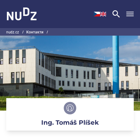
НУДЗ
nudz.cz
/
Контакти
/
Ing. Tomáš Plíšek