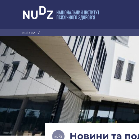
НУДЗ
nudz.cz
/
Новини та под