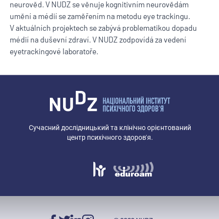
neurověd. V NUDZ se věnuje kognitivním neurovědám
umění a médií se zaměřením na metodu eye trackingu.
V aktuálních projektech se zabývá problematikou dopadu
médií na duševní zdraví. V NUDZ zodpovídá za vedení
eyetrackingové laboratoře.
Сучасний дослідницький та клінічно орієнтований
центр психічного здоров’я.