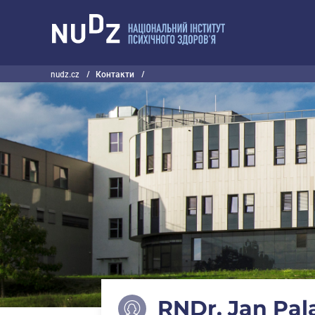
НУДЗ
nudz.cz
/
Контакти
/
RNDr. Jan Pala