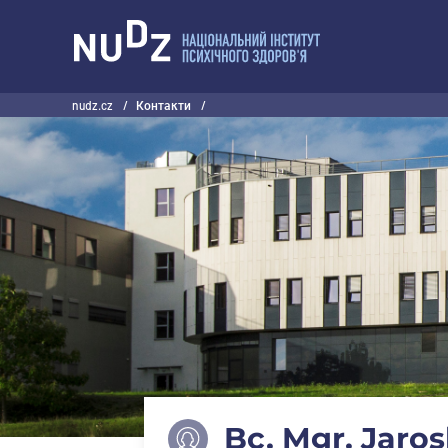
НУДЗ
nudz.cz
/
Контакти
/
Bc. Mgr. Jaro