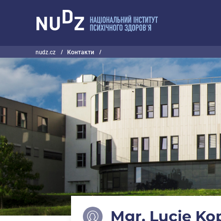
НУДЗ
nudz.cz
/
Контакти
/
Mgr. Lucie Ko