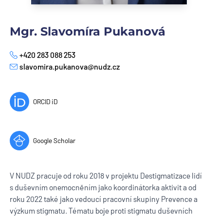
Mgr. Slavomíra Pukanová
+420 283 088 253
Phone
slavomira.pukanova@nudz.cz
E-mail
ORCID iD
Google Scholar
V NUDZ pracuje od roku 2018 v projektu Destigmatizace lidí
s duševním onemocněním jako koordinátorka aktivit a od
roku 2022 také jako vedoucí pracovní skupiny Prevence a
výzkum stigmatu. Tématu boje proti stigmatu duševních