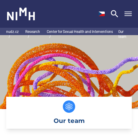
NIMH
nudz.cz
Research
Center for Sexual Health and Interventions
Our
/
/
/
team
Our team