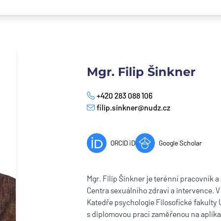
Mgr. Filip Šinkner
+420 283 088 106
Phone
filip.sinkner@nudz.cz
E-mail
ORCID iD
Google Scholar
Mgr. Filip Šinkner je terénní pracovník a
Centra sexuálního zdraví a intervence. V
Katedře psychologie Filosofické fakulty 
s diplomovou prací zaměřenou na aplikac