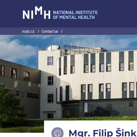
NIMH
nudz.cz
/
Contact us
/
Mgr. Filip Šin