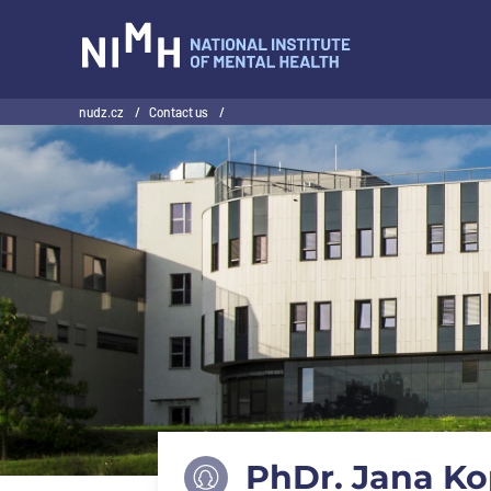
NIMH
nudz.cz
/
Contact us
/
PhDr. Jana Ko