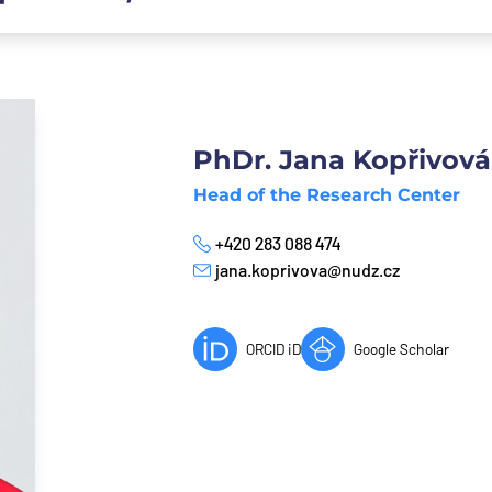
PhDr. Jana Kopřivová
Head of the Research Center
+420 283 088 474
Phone
jana.koprivova@nudz.cz
E-mail
ORCID iD
Google Scholar