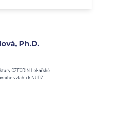
ová, Ph.D.
uktury CZECRIN Lékařské
covního vztahu k NUDZ.