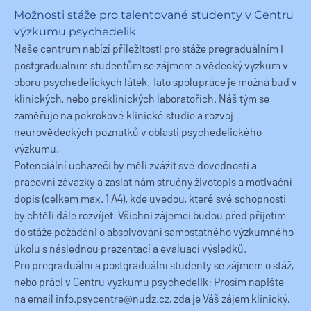
Možnosti stáže pro talentované studenty v Centru
výzkumu psychedelik
Naše centrum nabízí příležitosti pro stáže pregraduálním i
postgraduálním studentům se zájmem o vědecký výzkum v
oboru psychedelických látek. Tato spolupráce je možná buď v
klinických, nebo preklinických laboratořích. Náš tým se
zaměřuje na pokrokové klinické studie a rozvoj
neurovědeckých poznatků v oblasti psychedelického
výzkumu.
Potenciální uchazeči by měli zvážit své dovednosti a
pracovní závazky a zaslat nám stručný životopis a motivační
dopis (celkem max. 1 A4), kde uvedou, které své schopnosti
by chtěli dále rozvíjet. Všichni zájemci budou před přijetím
do stáže požádáni o absolvování samostatného výzkumného
úkolu s následnou prezentací a evaluací výsledků.
Pro pregraduální a postgraduální studenty se zájmem o stáž,
nebo práci v Centru výzkumu psychedelik: Prosím napište
na email
info.psycentre@nudz.cz
, zda je Váš zájem klinický,