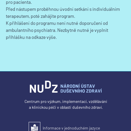
pro pacienta.
Před nástupem proběhnou úvodní setkání s individuálním
terapeutem, poté zahájíte program.
K přihlášení do programu není nutné doporučení od
ambulantního psychiatra. Nezbytně nutné je vyplnit
přihlášku na odkaze výše.
Centrum pro výzkum, implementaci, vzdělávání
a klinickou péči v oblasti duševního zdraví.
Informace v jednoduchém jazyce
Snadné čtení