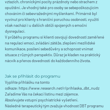
vztazích, chronickými pocity prázdnoty nebo strachem z
opuštění. Je vhodný také pro osoby se sebepoškozujícím
chováním či sebevražednými myšlenkami. Primárně byl
vyvinut pro klienty s hraniční poruchou osobnosti, využití
však nachází i u dalších obtíží spojených s emoční
dysregulací.
V průběhu programu si klienti osvojují dovednosti zaměřené
na regulaci emocí, zvládání zátěže, zlepšení mezilidské
komunikace, posílení sebedůvěry a schopnost vnímat
situace z různých perspektiv. Důraz je kladen na praktický
nácvik a přenos dovedností do každodenního života.
Jak se přihlásit do programu
Vyplňte přihlášku na tomto
odkaze:
https://www.research.net/r/prihlaska_dbt_nudz
Zařadíme Vás na čekací listinu mezi zájemce.
Absolvujete vstupní psychiatrické vyšetření.
Následně terapeutický tým zvažuje vhodnost DBT programu