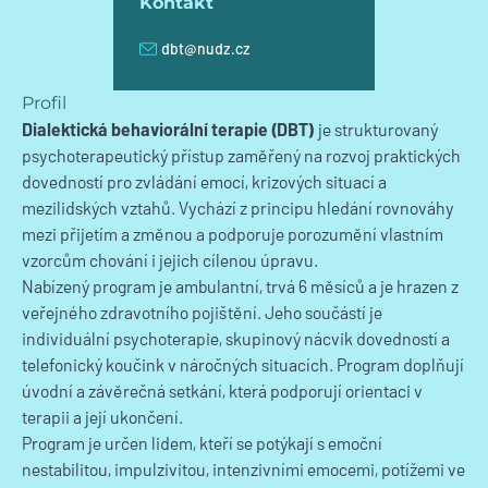
Kontakt
dbt@nudz.cz
E-mail
Profil
Dialektická behaviorální terapie (DBT)
je strukturovaný
psychoterapeutický přístup zaměřený na rozvoj praktických
dovedností pro zvládání emocí, krizových situací a
mezilidských vztahů. Vychází z principu hledání rovnováhy
mezi přijetím a změnou a podporuje porozumění vlastním
vzorcům chování i jejich cílenou úpravu.
Nabízený program je ambulantní, trvá 6 měsíců a je hrazen z
veřejného zdravotního pojištění. Jeho součástí je
individuální psychoterapie, skupinový nácvik dovedností a
telefonický koučink v náročných situacích. Program doplňují
úvodní a závěrečná setkání, která podporují orientaci v
terapii a její ukončení.
Program je určen lidem, kteří se potýkají s emoční
nestabilitou, impulzivitou, intenzivními emocemi, potížemi ve