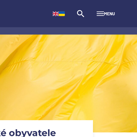
MENU
é obyvatele