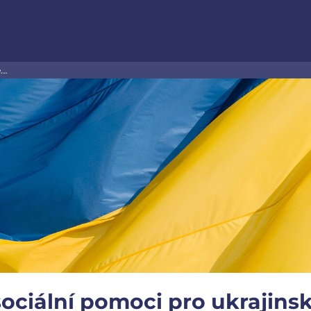
é…
ciální pomoci pro ukrajinsk