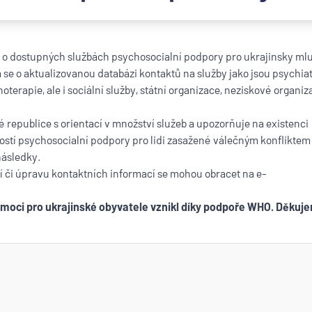
o dostupných službách psychosocialní podpory pro ukrajinsky mlu
se o aktualizovanou databázi kontaktů na služby jako jsou psychiat
terapie, ale i sociální služby, státní organizace, neziskové organiz
epublice s orientací v množství služeb a upozorňuje na existenci
tí psychosocialní podpory pro lidi zasažené válečným konfliktem
následky.
ní či úpravu kontaktních informací se mohou obracet na e-
omoci pro ukrajinské obyvatele vznikl díky podpoře WHO. Děku