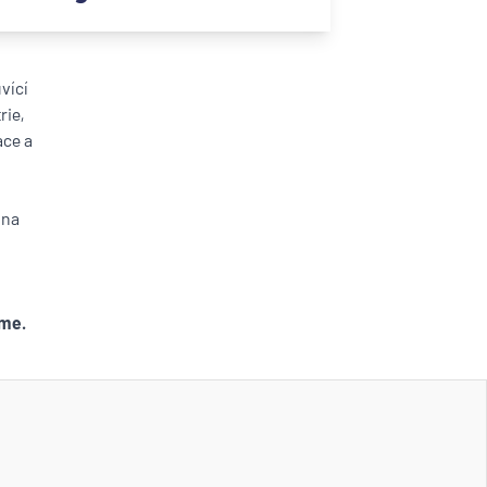
vící
rie,
ace a
 na
jeme.