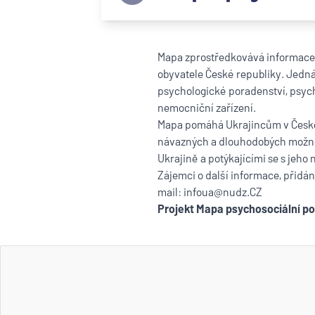
Mapa zprostředkovává informace 
obyvatele České republiky. Jedná 
psychologické poradenství, psycho
nemocniční zařízení.
Mapa pomáhá Ukrajincům v České r
návazných a dlouhodobých možnos
Ukrajině a potýkajícími se s jeho 
Zájemci o další informace, přidá
mail:
infoua@nudz.CZ
Projekt Mapa psychosociální p