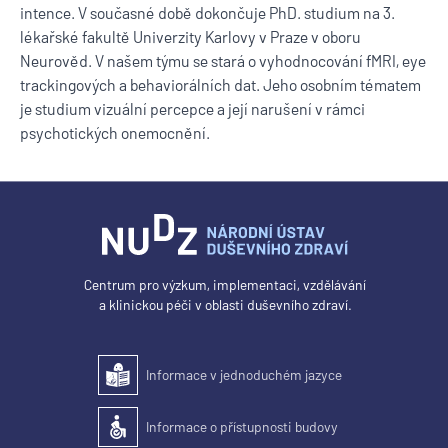
intence. V současné době dokončuje PhD. studium na 3.
lékařské fakultě Univerzity Karlovy v Praze v oboru
Neurověd. V našem týmu se stará o vyhodnocování fMRI, eye
trackingových a behaviorálních dat. Jeho osobním tématem
je studium vizuální percepce a její narušení v rámci
psychotických onemocnění.
Centrum pro výzkum, implementaci, vzdělávání
a klinickou péči v oblasti duševního zdraví.
Informace v jednoduchém jazyce
Snadné čtení
Informace o přístupnosti budovy
Přístupnost budovy pro osoby se zdravotním postižením