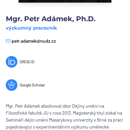
Mgr. Petr Adámek, Ph.D.
výzkumný pracovník
petr.adamek@nudz.cz
E-mail
ORCID iD
Google Scholar
Mgr. Petr Adámek absolvoval obor Dějiny umění na
Filozofické fakultě JU v roce 2013. Magisterský titul získal na
Semináři dějin umění Masarykovy univerzity v Brně za práci
pojednávající o experimentálním výzkumu umělecké