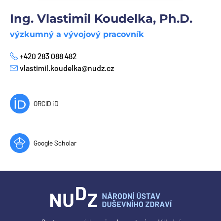
Ing. Vlastimil Koudelka, Ph.D.
výzkumný a vývojový pracovník
+420 283 088 482
Telefon
vlastimil.koudelka@nudz.cz
E-mail
ORCID iD
Google Scholar