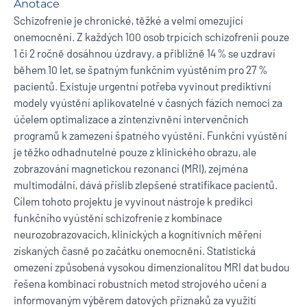
Anotace
Schizofrenie je chronické, těžké a velmi omezující
onemocnění. Z každých 100 osob trpících schizofrenií pouze
1 či 2 ročně dosáhnou úzdravy, a přibližně 14 % se uzdraví
během 10 let, se špatným funkčním vyústěním pro 27 %
pacientů. Existuje urgentní potřeba vyvinout prediktivní
modely vyústění aplikovatelné v časných fázích nemoci za
účelem optimalizace a zintenzivnění intervenčních
programů k zamezení špatného vyústění. Funkční vyústění
je těžko odhadnutelné pouze z klinického obrazu, ale
zobrazování magnetickou rezonancí (MRI), zejména
multimodální, dává příslib zlepšené stratifikace pacientů.
Cílem tohoto projektu je vyvinout nástroje k predikci
funkčního vyústění schizofrenie z kombinace
neurozobrazovacích, klinických a kognitivních měření
získaných časně po začátku onemocnění. Statistická
omezení způsobená vysokou dimenzionalitou MRI dat budou
řešena kombinací robustních metod strojového učení a
informovaným výběrem datových příznaků za využití