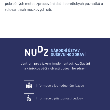
pokročilých metod zpracování dat i teoretických poznatků o
relevantních mozkových sítí.
Centrum pro výzkum, implementaci, vzdělávání
a klinickou péči v oblasti duševního zdraví.
Informace v jednoduchém jazyce
Snadné čtení
Informace o přístupnosti budovy
Přístupnost budovy pro osoby se zdravotním postižením