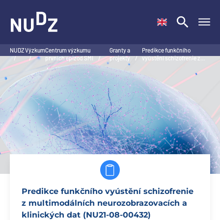
NUDZ
NUDZ
Výzkum
Centrum výzkumu
Granty a
Predikce funkčního
/
/
prvních epizod SMI
/
projekty
/
vyústění schizofrenie z…
Predikce funkčního vyústění schizofrenie
z multimodálních neurozobrazovacích a
klinických dat (NU21-08-00432)