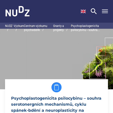
NUDZ
NUDZ
Výzkum
Centrum výzkumu
Granty a
Psychoplastogenicita
/
/
psychedelik
/
projekty
/
psilocybinu – souhra…
Psychoplastogenicita psilocybinu – souhra
serotonergních mechanismů, cyklu
spánek-bdění a neuroplasticity na