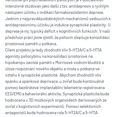
intenzivně studován jako další z tzv. antidepresiv s rychlým
nástupem účinku v indikaci farmakorezistentní deprese.
Jedním z nejpravděpodobnějších mechanismů vedoucích k
antidepresivnímu účinku je indukce synaptické plasticity. U
deprese je mj. typický deficit v kognitivních funkcích. V naší
předchozí práci jsme zjistili, že psilocin zlepšuje konsolidaci
prostorové paměti u potkana.
Cílem projektu je tedy zhodnotit vliv 5-HT2A/C a 5-HT1A
agonisty psilocybinu na konsolidaci prostorové na
hipokampu závislé paměti v Morrisově vodním bludišti a
úloze rozpoznání nového objektu a místa u potkana ve
vztahu k synaptické plasticitě. Abychom zhodnotili vliv
spánku a spánkové deprivace, u zvířat bude kontinuálně
pomocí bezdrátové implantabilní telemetrie registrována
EEG/EMG a behaviorální aktivita. Synaptická plasticita bude
hodnocena v 3D mozkových organoidech derivovaných ze
zvířat z kognitivních experimentů. Pomocí selektivních
antagonistů bude hodnocena role 5-HT2A/C a 5-HT1A