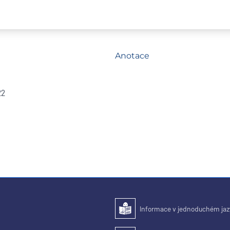
Anotace
22
Informace v jednoduchém ja
Snadné čtení