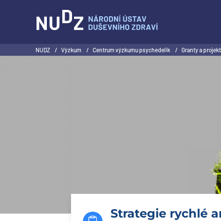
NUDZ
NUDZ
/
Výzkum
/
Centrum výzkumu psychedelik
/
Granty a projek
Strategie rychlé 