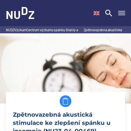
NUDZ
NUDZ
Výzkum
Centrum výzkumu spánku
Granty a
Zpětnovazebná akustická
/
/
a chronobiologie
/
projekty
stimulace ke zlepšení…
/
Zpětnovazebná akustická
stimulace ke zlepšení spánku u