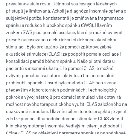
prevalence stále roste. Účinnost současných léčebných
přístupů je limitovaná. Ačkoli je diagnóza insomnie opřena o
subjektivní potíže, konzistentně je zmiňována fragmentace
spánku a redukce hlubokého spánku (SWS). Hlavním
znakem SWS jsou pomalé oscilace, které je možné ovlivnit
přesně načasovanou elektrickou či dokonce akustickou
stimulací. Bylo prokázáno, že pomocí zpětnovazebné
akustické stimulace (CLAS) lze podpořit pomalé oscilace i
konsolidaci paměti během spánku. Naše pilotní data u
pacientů s insomnií ukazují, že pomocí CLAS je možné
ovlivnit pomalou oscilatorní aktivitu, a tím potenciálně
prohloubit spánek. Dosud byla metoda CLAS používána
především v laboratorních podmínkách. Technologický
pokrok a vývoj nástrojů pro domácí stimulaci však otevírá
možnost nového terapeutického využití CLAS založeného na
opakované stimulaci. Hlavním cílem tohoto projektu je zjistit,
zda lze pomocí dlouhodobé domácí stimulace CLAS zlepšit
klinické symptomy insomnie. Vedlejším cílem je zhodnotit
účinek CLAS na objektivní parametry spánku a na spánkově