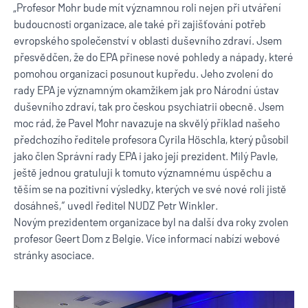
„Profesor Mohr bude mít významnou roli nejen při utváření
budoucnosti organizace, ale také při zajišťování potřeb
evropského společenství v oblasti duševního zdraví. Jsem
přesvědčen, že do EPA přinese nové pohledy a nápady, které
pomohou organizaci posunout kupředu. Jeho zvolení do
rady EPA je významným okamžikem jak pro Národní ústav
duševního zdraví, tak pro českou psychiatrii obecně. Jsem
moc rád, že Pavel Mohr navazuje na skvělý příklad našeho
předchozího ředitele profesora Cyrila Höschla, který působil
jako člen Správní rady EPA i jako její prezident. Milý Pavle,
ještě jednou gratuluji k tomuto významnému úspěchu a
těším se na pozitivní výsledky, kterých ve své nové roli jistě
dosáhneš,“ uvedl ředitel NUDZ Petr Winkler.
Novým prezidentem organizace byl na další dva roky zvolen
profesor Geert Dom z Belgie. Více informací nabízí
webové
stránky asociace
.