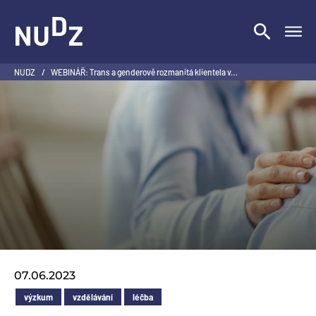
NUDZ
NUDZ
/
WEBINÁŘ: Trans a genderově rozmanitá klientela v…
07.06.2023
výzkum
vzdělávání
léčba