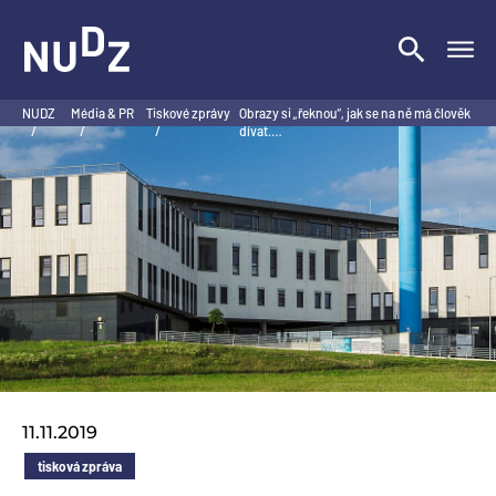
NUDZ
NUDZ
Média & PR
Tiskové zprávy
Obrazy si „řeknou“, jak se na ně má člověk
/
/
/
dívat.…
11.11.2019
tisková zpráva