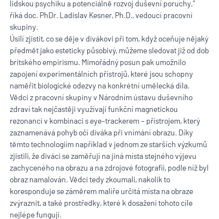
lidskou psychiku a potenciálně rozvoj duševní poruchy,“
říká doc. PhDr. Ladislav Kesner, Ph.D., vedoucí pracovní
skupiny.
Úsilí zjistit, co se děje v divákovi při tom, když oceňuje nějaký
předmět jako esteticky působivý, můžeme sledovat již od dob
britského empirismu. Mimořádný posun pak umožnilo
zapojení experimentálních přístrojů, které jsou schopny
naměřit biologické odezvy na konkrétní umělecká díla.
Vědci z pracovní skupiny v Národním ústavu duševního
zdraví tak nejčastěji využívají funkční magnetickou
rezonanci v kombinaci s eye-trackerem – přístrojem, který
zaznamenává pohyb očí diváka při vnímání obrazu. Díky
těmto technologiím například v jednom ze starších výzkumů
zjistili, že diváci se zaměřují na jiná místa stejného výjevu
zachyceného na obrazu a na zdrojové fotografii, podle níž byl
obraz namalován. Vědci tedy zkoumali, nakolik to
koresponduje se záměrem malíře určitá místa na obraze
zvýraznit, a také prostředky, které k dosažení tohoto cíle
nejlépe fungují.