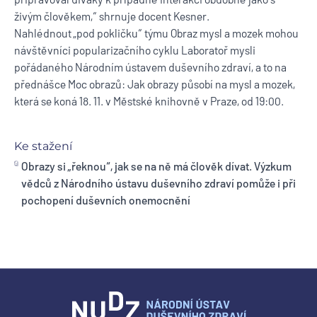
živým člověkem,“ shrnuje docent Kesner.
Nahlédnout „pod pokličku“ týmu Obraz mysl a mozek mohou
návštěvníci popularizačního cyklu Laboratoř mysli
pořádaného Národním ústavem duševního zdraví, a to na
přednášce Moc obrazů: Jak obrazy působí na mysl a mozek,
která se koná 18. 11. v Městské knihovně v Praze, od 19:00.
Ke stažení
Obrazy si „řeknou“, jak se na ně má člověk dívat. Výzkum
vědců z Národního ústavu duševního zdraví pomůže i při
pochopení duševních onemocnění