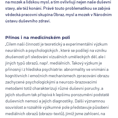
na mozek a lidskou mysl, a tím ovlivňují nejen naše duševní
stavy, ale též konání. Právě touto problematikou se zabývá
vědecká pracovní skupina Obraz, mysl a mozek v Národním
ústavu duševního zdraví.
Přínos i na medicínském poli
„Cílem naší činnosti je teoretický a experimentální výzkum
neurálních a psychologických , které se podílejí na vzniku
zkušenosti při sledování vizuálních uměleckých děl, ale i
jiných typů obrazů, např. mediálních. Takový výzkum je
přínosný i z hlediska psychiatrie: abnormality ve vnímání a
kognitivních i emočních mechanismech zpracování obrazu
zachycené psychologickými a neurozo-brazovacími
metodami totiž charakterizují různé duševní poruchy, a
jejich studium tak přispívá k lepšímu porozumění podstatě
duševních nemocí a jejich diagnostiky. Další významnou
souvislost a rozsáhlé výzkumné pole představuje působení
mediálních obrazů (obrazo-textů), jimiž jsme zahlceni, na