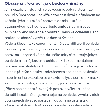
Obrazy si „řeknou“, jak budou vnímány
„V navazujících studiích se pokoušíme potvrdit teorii, že
pokud tvůrce obrazu dokáže pozornost diváka přitáhnout na
začátku jeho „putování“ obrazem do míst s určitou
významotvornou hodnotou, bude tímto vstupním bodem
ovlivněno jeho následné prohlížení, nebo ve výsledku i jeho
reakce na obraz,“ vysvětluje docent Kesner.
Vědci z Klecan také experimentálně potvrdili teorii pohledu,
jíž zavedl psychoanalytik Jacques Lacan. Tato teorie říká, že
obraz, na který se díváme, do určité míry sám určuje, jakým
pohledem na něj budeme pohlížet. Při experimentálním
ověření předkládali vědci dobrovolníkům dvojice portrétů –
jeden s přímým a druhý s odvráceným pohledem na diváka.
Experiment prokázal, že se u každého typu portrétu v mozku
aktivují jiná centra, která ovlivňují, jak je obraz vnímán.
„Přímý pohled portrétovaných postav diváky skutečně
donutil k sociálně angažovanějšímu pohledu, vyvolal v nich
větší zaujetí dívat se postavám do očí a na ústa, a tak
připravoval diváky k případné interakci obdobně jako s