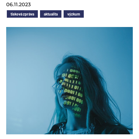
06.11.2023
tisková zpráva
aktualita
výzkum