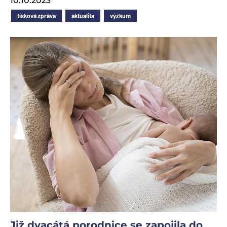
10.10.2023
tisková zpráva
aktualita
výzkum
Již dvacátá porodnice se zapojila do