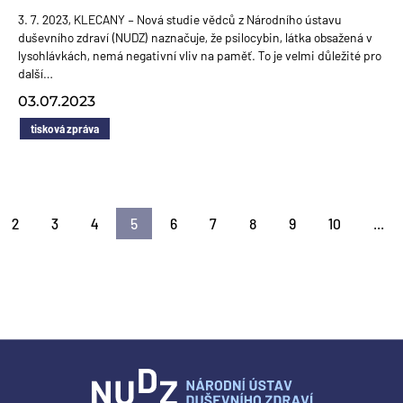
3. 7. 2023, KLECANY – Nová studie vědců z Národního ústavu
duševního zdraví (NUDZ) naznačuje, že psilocybin, látka obsažená v
lysohlávkách, nemá negativní vliv na paměť. To je velmi důležité pro
další…
03.07.2023
tisková zpráva
2
3
4
5
6
7
8
9
10
...