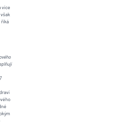
 více
 však
 říká
zového
splňují
7
draví
zového
ádné
sokým
e