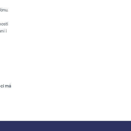
lánu
,
nosti
ní i
oci má