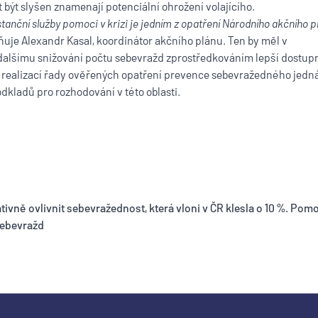
t být slyšen znamenají potenciální ohrožení volajícího.
tanční služby pomoci v krizi je jedním z opatření Národního akčního p
lňuje Alexandr Kasal, koordinátor akčního plánu. Ten by měl v
k dalšímu snižování počtu sebevražd zprostředkováním lepší dostup
í, realizací řady ověřených opatření prevence sebevražedného jedná
dkladů pro rozhodování v této oblasti.
vně ovlivnit sebevražednost, která vloni v ČR klesla o 10 %. Pom
sebevražd