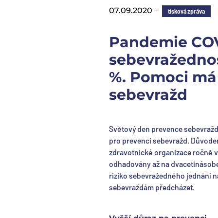
—
07.09.2020
tisková zpráva
Pandemie COVI
sebevražednost
%. Pomoci má 
sebevražd
Světový den prevence sebevražd,
pro prevenci sebevražd. Důvodem 
zdravotnické organizace ročně v
odhadovány až na dvacetinásobek
riziko sebevražedného jednání na
sebevraždám předcházet.