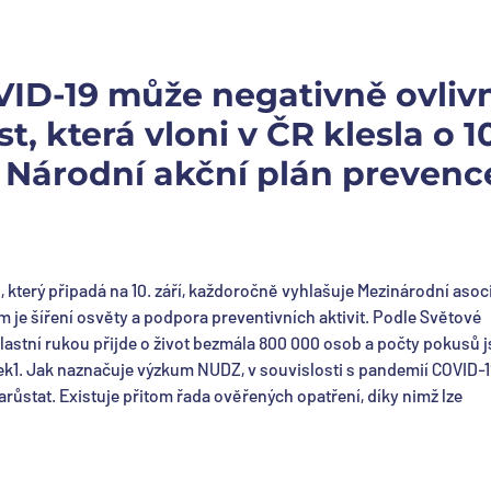
D-19 může negativně ovlivn
, která vloni v ČR klesla o 1
Národní akční plán prevenc
 který připadá na 10. září, každoročně vyhlašuje Mezinárodní asoc
je šíření osvěty a podpora preventivních aktivit. Podle Světové
lastní rukou přijde o život bezmála 800 000 osob a počty pokusů 
1. Jak naznačuje výzkum NUDZ, v souvislosti s pandemií COVID-
růstat. Existuje přitom řada ověřených opatření, díky nimž lze