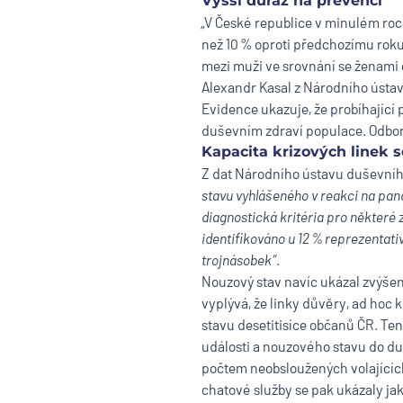
Vyšší důraz na prevenci
„V České republice v minulém roc
než 10 % oproti předchozímu roku
mezi muži ve srovnání se ženami 
Alexandr Kasal z Národního ústa
Evidence ukazuje, že probíhající 
duševním zdraví populace. Odbor
Kapacita krizových linek 
Z dat Národního ústavu duševního
stavu vyhlášeného v reakci na pan
diagnostická kritéria pro některé 
identifikováno u 12 % reprezentati
trojnásobek“
.
Nouzový stav navíc ukázal zvýšen
vyplývá, že linky důvěry, ad hoc 
stavu desetitisíce občanů ČR. Te
události a nouzového stavu do du
počtem neobsloužených volajícíc
chatové služby se pak ukázaly ja