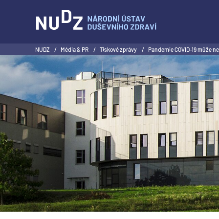
NUDZ
NUDZ
/
Média & PR
/
Tiskové zprávy
/
Pandemie COVID-19 může neg