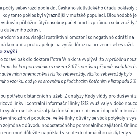
e počty sebevražd podle dat Českého statistického úřadu poklesly o
, kdy tento pokles byl výraznější v mužské populaci. Dlouhodobě je
evidován přibližně čtyřnásobný počet úmrtí s příčinou sebevraždy,“
vu duševního zdraví.
pandemie a související restriktivní omezení se negativně odráží na
ná komunita proto apeluje na vyšší důraz na prevenci sebevražd.
se zvýší
 zdraví pak dle doktora Petra Winklera vyplývá, že „
v průběhu nou
demii došlo v porovnáním s rokem 2017 k nárůstu případů osob, které 
z duševních onemocnění i riziko sebevraždy. Riziko sebevraždy bylo
vního vzorku, což je ve srovnání s předchozím šetřením v listopadu 201
ou potřebu distančních služeb. Z analýzy Rady vlády pro duševní z
krizové linky i centrální informační linky 1212 využívaly v době nou
nto systém se tak ukázal jako funkční pro snižování dopadů mimoř
ševního zdraví populace. Velké linky důvěry se však potýkaly s vy
h zejména z důvodu nedostatečného personálního zajištění. Onlin
ko enormně důležité například v kontextu domácího násilí, tedy v