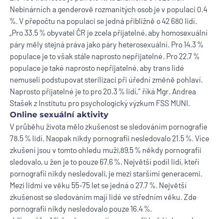
Nebinárních a genderově rozmanitých osob je v populaci 0.4
%. V přepočtu na populaci se jedná přibližně o 42 680 lidí.
„Pro 33.5 % obyvatel ČR je zcela přijatelné, aby homosexuální
páry měly stejná práva jako páry heterosexuální. Pro 14.3 %
populace je to však stále naprosto nepřijatelné. Pro 22.7 %
populace je také naprosto nepřijatelné, aby trans lidé
nemuseli podstupovat sterilizaci při úřední změně pohlaví.
Naprosto přijatelné je to pro 20.3 % lidí,“ říká Mgr. Andrea
Stašek z Institutu pro psychologický výzkum FSS MUNI.
Online sexuální aktivity
V průběhu života mělo zkušenost se sledováním pornografie
78.5 % lidí. Naopak nikdy pornografii nesledovalo 21.5 %. Více
zkušení jsou v tomto ohledu muži,89.5 % někdy pornografii
sledovalo, u žen je to pouze 67.6 %. Největší podíl lidí, kteří
pornografii nikdy nesledovali, je mezi staršími generacemi.
Mezi lidmi ve věku 55-75 let se jedná o 27.7 %. Největší
zkušenost se sledováním mají lidé ve středním věku. Zde
pornografii nikdy nesledovalo pouze 16.4 %.