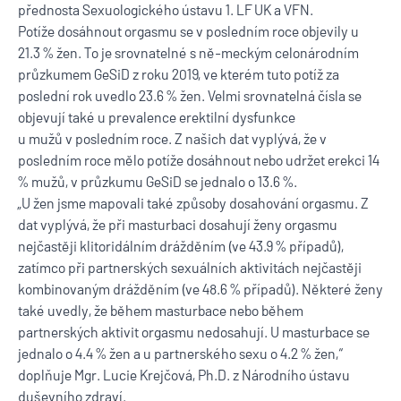
přednosta Sexuologického ústavu 1. LF UK a VFN.
Potíže dosáhnout orgasmu se v posledním roce objevily u
21.3 % žen. To je srovnatelné s ně-meckým celonárodním
průzkumem GeSiD z roku 2019, ve kterém tuto potíž za
poslední rok uvedlo 23.6 % žen. Velmi srovnatelná čísla se
objevují také u prevalence erektilní dysfunkce
u mužů v posledním roce. Z našich dat vyplývá, že v
posledním roce mělo potíže dosáhnout nebo udržet erekci 14
% mužů, v průzkumu GeSiD se jednalo o 13.6 %.
„U žen jsme mapovali také způsoby dosahování orgasmu. Z
dat vyplývá, že při masturbaci dosahují ženy orgasmu
nejčastěji klitoridálním drážděním (ve 43.9 % případů),
zatímco při partnerských sexuálních aktivitách nejčastěji
kombinovaným drážděním (ve 48.6 % případů). Některé ženy
také uvedly, že během masturbace nebo během
partnerských aktivit orgasmu nedosahují. U masturbace se
jednalo o 4.4 % žen a u partnerského sexu o 4.2 % žen,“
doplňuje Mgr. Lucie Krejčová, Ph.D. z Národního ústavu
duševního zdraví.