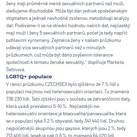
ženy mají průměrně méně sexuálních partnerů než muži,
sledujeme dlouhodobě. Může být dán jednak společenským
stigmatem a jednak nevhodně zvolenou metodologií analýzy
dat. Podíváme-li se na střední hodnotu našich dat, nejčastěji
mají muži i ženy 5 sexuálních partnerů, počet je tedy napříč
pohlavími vyrovnaný. Zejména ženy v našem průzkumu
udávají více sexuálních partnerů než v minulých
průzkumech, což může být dáno zvýšením tolerance
společnosti k tématu ženské sexuality,“ doplňuje Markéta
Šetinová.
LGBTQ+ populace
V rámci průzkumu CZECHSEX bylo zjištěno, že 7 % lidí v
populaci má jinou než heterosexuální orientaci. To znamená
736 230 lidí. Tato zjištění jsou v souladu se zahraničními daty,
která uvádí prevalencí 5-10 %. Nejčastější ne-
heterosexuální orientace je bisexualita/pansexualita, která
se v populaci týká 3.2 % obyvatel, tedy 341 440 lidí. Druhou
nejpočetnější skupinou jsou gayové, kterých jsou 2 %, tedy
213 400 lidí, leseb je pak 0.6 %, to znamená 64 020 lidí.