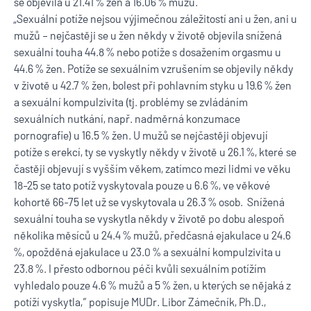
se objevila u 21.41 % žen a 16.06 % mužů.
„Sexuální potíže nejsou výjimečnou záležitostí ani u žen, ani u
mužů – nejčastěji se u žen někdy v životě objevila snížená
sexuální touha 44.8 % nebo potíže s dosažením orgasmu u
44.6 % žen. Potíže se sexuálním vzrušením se objevily někdy
v životě u 42.7 % žen, bolest při pohlavním styku u 19.6 % žen
a sexuální kompulzivita (tj. problémy se zvládáním
sexuálních nutkání, např. nadměrná konzumace
pornografie) u 16.5 % žen. U mužů se nejčastěji objevují
potíže s erekcí, ty se vyskytly někdy v životě u 26.1 %, které se
častěji objevují s vyšším věkem, zatímco mezi lidmi ve věku
18-25 se tato potíž vyskytovala pouze u 6.6 %, ve věkové
kohortě 66-75 let už se vyskytovala u 26.3 % osob. Snížená
sexuální touha se vyskytla někdy v životě po dobu alespoň
několika měsíců u 24.4 % mužů, předčasná ejakulace u 24.6
%, opožděná ejakulace u 23.0 % a sexuální kompulzivita u
23.8 %. I přesto odbornou péči kvůli sexuálním potížím
vyhledalo pouze 4.6 % mužů a 5 % žen, u kterých se nějaká z
potíží vyskytla,“ popisuje MUDr. Libor Zámečník, Ph.D.,