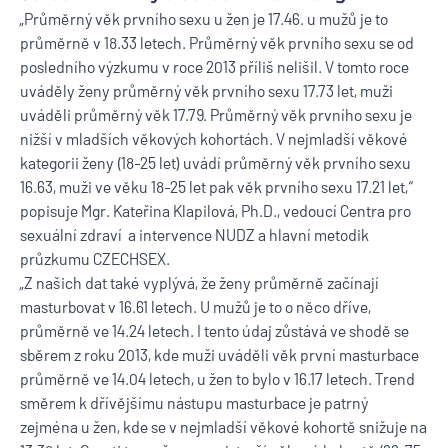
„Průměrný věk prvního sexu u žen je 17.46. u mužů je to
průměrně v 18.33 letech. Průměrný věk prvního sexu se od
posledního výzkumu v roce 2013 příliš nelišil. V tomto roce
uváděly ženy průměrný věk prvního sexu 17.73 let, muži
uváděli průměrný věk 17.79. Průměrný věk prvního sexu je
nižší v mladších věkových kohortách. V nejmladší věkové
kategorii ženy (18-25 let) uvádí průměrný věk prvního sexu
16.63, muži ve věku 18-25 let pak věk prvního sexu 17.21 let,“
popisuje Mgr. Kateřina Klapilová, Ph.D., vedoucí Centra pro
sexuální zdraví a intervence NUDZ a hlavní metodik
průzkumu CZECHSEX.
„Z našich dat také vyplývá, že ženy průměrně začínají
masturbovat v 16.61 letech. U mužů je to o něco dříve,
průměrně ve 14.24 letech. I tento údaj zůstává ve shodě se
sběrem z roku 2013, kde muži uváděli věk první masturbace
průměrně ve 14.04 letech, u žen to bylo v 16.17 letech. Trend
směrem k dřívějšímu nástupu masturbace je patrný
zejména u žen, kde se v nejmladší věkové kohortě snižuje na