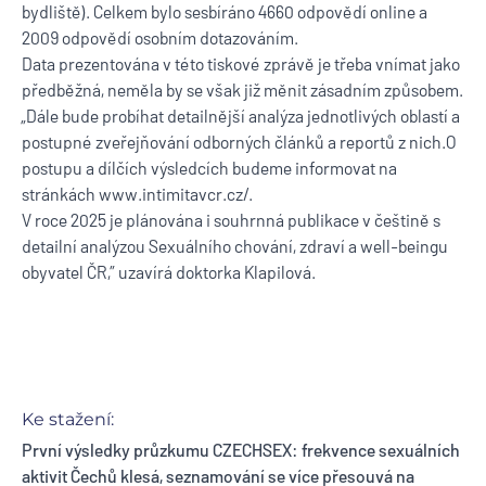
bydliště). Celkem bylo sesbíráno 4660 odpovědí online a
2009 odpovědí osobním dotazováním.
Data prezentována v této tiskové zprávě je třeba vnímat jako
předběžná, neměla by se však již měnit zásadním způsobem.
„Dále bude probíhat detailnější analýza jednotlivých oblastí a
postupné zveřejňování odborných článků a reportů z nich.O
postupu a dílčích výsledcích budeme informovat na
stránkách
www.intimitavcr.cz/
.
V roce 2025 je plánována i souhrnná publikace v češtině s
detailní analýzou Sexuálního chování, zdraví a well-beingu
obyvatel ČR,” uzavírá doktorka Klapilová.
Ke stažení:
První výsledky průzkumu CZECHSEX: frekvence sexuálních
aktivit Čechů klesá, seznamování se více přesouvá na