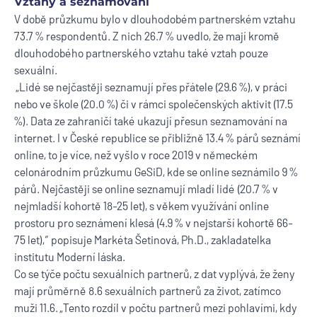
Vztahy a seznamování
V době průzkumu bylo v dlouhodobém partnerském vztahu
73.7 % respondentů. Z nich 26.7 % uvedlo, že mají kromě
dlouhodobého partnerského vztahu také vztah pouze
sexuální.
„Lidé se nejčastěji seznamují přes přátele (29.6 %), v práci
nebo ve škole (20.0 %) či v rámci společenských aktivit (17.5
%). Data ze zahraničí také ukazují přesun seznamování na
internet. I v České republice se přibližně 13.4 % párů seznámí
online, to je více, než vyšlo v roce 2019 v německém
celonárodním průzkumu GeSiD, kde se online seznámilo 9 %
párů. Nejčastěji se online seznamují mladí lidé (20.7 % v
nejmladší kohortě 18-25 let), s věkem využívání online
prostoru pro seznámení klesá (4.9 % v nejstarší kohortě 66-
75 let),“ popisuje Markéta Šetinová, Ph.D., zakladatelka
institutu Moderní láska.
Co se týče počtu sexuálních partnerů, z dat vyplývá, že ženy
mají průměrně 8.6 sexuálních partnerů za život, zatímco
muži 11.6. „Tento rozdíl v počtu partnerů mezi pohlavími, kdy