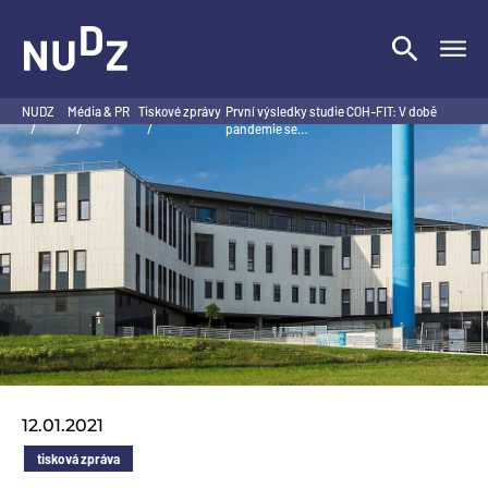
NUDZ
NUDZ
Média & PR
Tiskové zprávy
První výsledky studie COH-FIT: V době
/
/
/
pandemie se…
12.01.2021
tisková zpráva