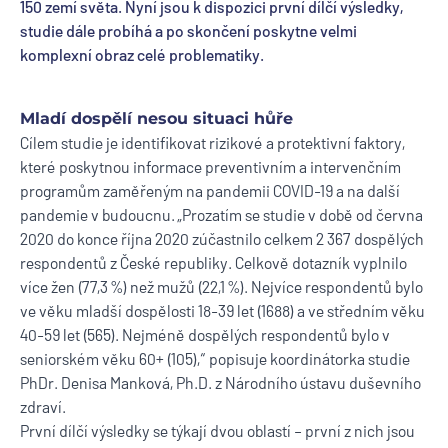
150 zemí světa. Nyní jsou k dispozici první dílčí výsledky,
studie dále probíhá a po skončení poskytne velmi
komplexní obraz celé problematiky.
Mladí dospělí nesou situaci hůře
Cílem studie je identifikovat rizikové a protektivní faktory,
které poskytnou informace preventivním a intervenčním
programům zaměřeným na pandemii COVID-19 a na další
pandemie v budoucnu. „Prozatím se studie v době od června
2020 do konce října 2020 zúčastnilo celkem 2 367 dospělých
respondentů z České republiky. Celkově dotazník vyplnilo
více žen (77,3 %) než mužů (22,1 %). Nejvíce respondentů bylo
ve věku mladší dospělosti 18-39 let (1688) a ve středním věku
40-59 let (565). Nejméně dospělých respondentů bylo v
seniorském věku 60+ (105),“ popisuje koordinátorka studie
PhDr. Denisa Manková, Ph.D. z Národního ústavu duševního
zdraví.
První dílčí výsledky se týkají dvou oblastí – první z nich jsou