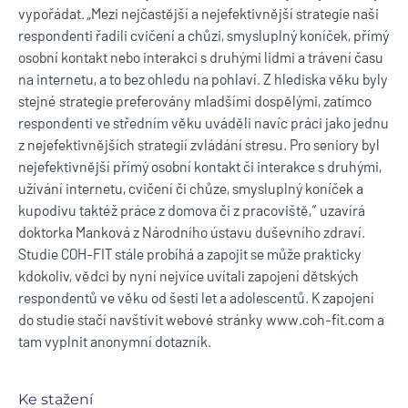
vypořádat. „Mezi nejčastější a nejefektivnější strategie naši
respondenti řadili cvičení a chůzi, smysluplný koníček, přímý
osobní kontakt nebo interakci s druhými lidmi a trávení času
na internetu, a to bez ohledu na pohlaví. Z hlediska věku byly
stejné strategie preferovány mladšími dospělými, zatímco
respondenti ve středním věku uváděli navíc práci jako jednu
z nejefektivnějších strategií zvládání stresu. Pro seniory byl
nejefektivnější přímý osobní kontakt či interakce s druhými,
užívání internetu, cvičení či chůze, smysluplný koníček a
kupodivu taktéž práce z domova či z pracoviště,“ uzavírá
doktorka Manková z Národního ústavu duševního zdraví.
Studie COH-FIT stále probíhá a zapojit se může prakticky
kdokoliv, vědci by nyní nejvíce uvítali zapojení dětských
respondentů ve věku od šesti let a adolescentů. K zapojení
do studie stačí navštívit webové stránky
www.coh-fit.com
a
tam vyplnit anonymní dotazník.
Ke stažení