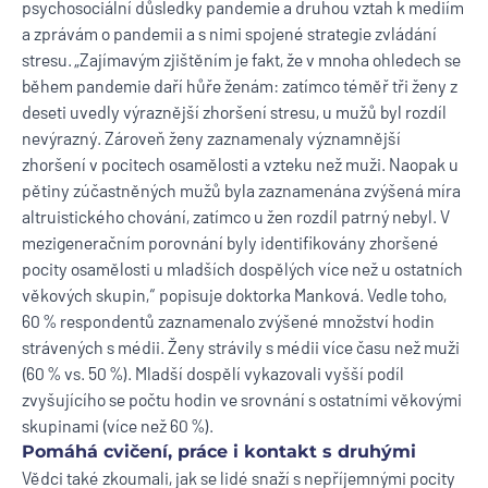
psychosociální důsledky pandemie a druhou vztah k mediím
a zprávám o pandemii a s nimi spojené strategie zvládání
stresu. „Zajímavým zjištěním je fakt, že v mnoha ohledech se
během pandemie daří hůře ženám: zatímco téměř tři ženy z
deseti uvedly výraznější zhoršení stresu, u mužů byl rozdíl
nevýrazný. Zároveň ženy zaznamenaly významnější
zhoršení v pocitech osamělosti a vzteku než muži. Naopak u
pětiny zúčastněných mužů byla zaznamenána zvýšená míra
altruistického chování, zatímco u žen rozdíl patrný nebyl. V
mezigeneračním porovnání byly identifikovány zhoršené
pocity osamělosti u mladších dospělých více než u ostatních
věkových skupin,“ popisuje doktorka Manková. Vedle toho,
60 % respondentů zaznamenalo zvýšené množství hodin
strávených s médii. Ženy strávily s médii více času než muži
(60 % vs. 50 %). Mladší dospělí vykazovali vyšší podíl
zvyšujícího se počtu hodin ve srovnání s ostatními věkovými
skupinami (více než 60 %).
Pomáhá cvičení, práce i kontakt s druhými
Vědci také zkoumali, jak se lidé snaží s nepříjemnými pocity