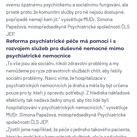
svému špatnému psychickému a sociálnímu fungování, ale
prostě proto, že komunitní služby pro ně nejsou dostupné,
popřípadě nemají kam jít,“ vysvětluje MUDr. Simona
Papežová, místopředsedkyně Psychiatrické společnosti ČLS
JEP.
Reforma psychiatrické péče má pomoci i s
rozvojem služeb pro duševně nemocné mimo
psychiatrické nemocnice
„To vše jsou ale sociální, nikoli zdravotní problémy a my
nemůžeme po ryze zdravotních službách chtít, aby řešily
sociální problémy. Navíc víme, že hospitalizace v
psychiatrických nemocnicích je drahá a měla by být určena
pouze pro ty, kteří ji opravdu potřebují. Z hlediska nákladové
efektivity tak nedává žádný smysl, aby tito lidé byli
hospitalizováni v psychiatrických nemocnicích,“ vysvětluje
MUDr. Simona Papežová, místopředsedkyně Psychiatrické
společnosti ČLS JEP.
„Zjistili jsme například, že péče o jednoho takového pacienta,
který by mohl být v komunitních službách, ale je z nějakého -