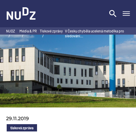
NUDZ
NUDZ
Média & PR
Tiskové zprávy
V Česku chyběla ucelená metodika pro
/
/
/
sledování…
29.11.2019
tisková zpráva