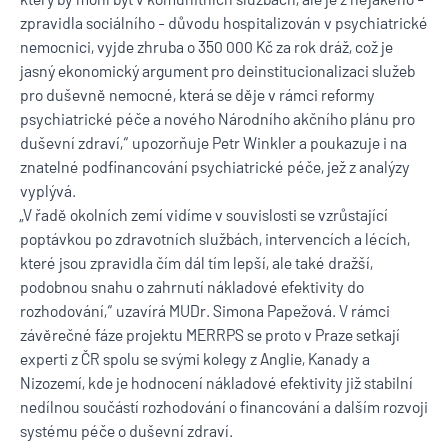
zpravidla sociálního - důvodu hospitalizován v psychiatrické
nemocnici, vyjde zhruba o 350 000 Kč za rok dráž, což je
jasný ekonomický argument pro deinstitucionalizaci služeb
pro duševně nemocné, která se děje v rámci reformy
psychiatrické péče a nového Národního akčního plánu pro
duševní zdraví,“ upozorňuje Petr Winkler a poukazuje i na
znatelné podfinancování psychiatrické péče, jež z analýzy
vyplývá.
„V řadě okolních zemí vidíme v souvislosti se vzrůstající
poptávkou po zdravotních službách, intervencích a lécích,
které jsou zpravidla čím dál tím lepší, ale také dražší,
podobnou snahu o zahrnutí nákladové efektivity do
rozhodování,“ uzavírá MUDr. Simona Papežová. V rámci
závěrečné fáze projektu MERRPS se proto v Praze setkají
experti z ČR spolu se svými kolegy z Anglie, Kanady a
Nizozemí, kde je hodnocení nákladové efektivity již stabilní
nedílnou součástí rozhodování o financování a dalším rozvoji
systému péče o duševní zdraví.