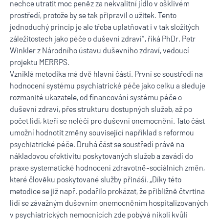
nechce utratit moc peněz za nekvalitní jídlo v ošklivém
prostředí, protože by se tak připravil o užitek. Tento
jednoduchý princip je ale třeba uplatňovat i v tak složitých
záležitostech jako péče o duševní zdraví“, říká PhDr. Petr
Winkler z Národního ústavu duševního zdraví, vedoucí
projektu MERRPS.
Vzniklá metodika má dvě hlavní části. První se soustředí na
hodnocení systému psychiatrické péče jako celku a sleduje
rozmanité ukazatele, od financování systému péče o
duševní zdraví, přes strukturu dostupných služeb, až po
počet lidí, kteří se neléčí pro duševní onemocnění. Tato část
umožní hodnotit změny související například s reformou
psychiatrické péče. Druhá část se soustředí právě na
nákladovou efektivitu poskytovaných služeb a zavádí do
praxe systematické hodnocení zdravotně-sociálních změn,
které člověku poskytované služby přináší. „Díky této
metodice se již např. podařilo prokázat, že přibližně čtvrtina
lidí se závažným duševním onemocněním hospitalizovaných
v psychiatrických nemocnicích zde pobývá nikoli kvůli