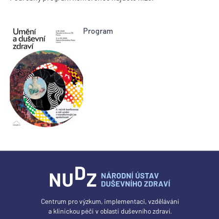
Program
Centrum pro výzkum, implementaci, vzdělávání
a klinickou péči v oblasti duševního zdraví.