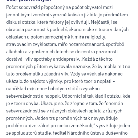
Počet sebevražd přepočtený na počet obyvatel mezi
jednotlivými zeměmi výrazně kolísá a již léta je předmětem
diskusí otázka, které faktory jej ovlivňují. Nejčastěji se
obracela pozornost k podnebí, ekonomické situaci v daných
oblastech a potom samozřejmě k míře religiozity,
stravovacím zvyklostem, míře nezaměstnanosti, spotřebě
alkoholu a v posledních letech se do centra pozornosti
dostává i vliv spotřeby antidepresiv. „Každá z těchto
proměnných přitom vykazovala náznaky, že by mohla mít na
tuto problematiku zásadní vliv. Vždy se však ale nakonec
ukázalo, že najdete výjimky, pro které teorie neplatí –
například existence bohatých států s vysokou
sebevražedností a naopak. Odborníci si tak kladli otázku, kde
je v teorii chyba. Ukazuje se, že zřejmě v tom, že fenomén
sebevražednosti se v různých oblastech splétá z různých
proměnných. Jeden trs proměnných tak nevysvětluje
problém univerzálně pro celou zeměkouli,“ vysvětluje jeden
ze spoluautorů studie, ředitel Národního ústavu duševního