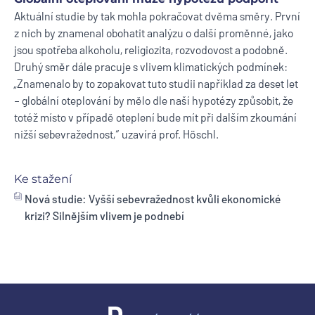
Aktuální studie by tak mohla pokračovat dvěma směry. První
z nich by znamenal obohatit analýzu o další proměnné, jako
jsou spotřeba alkoholu, religiozita, rozvodovost a podobně.
Druhý směr dále pracuje s vlivem klimatických podmínek:
„Znamenalo by to zopakovat tuto studii například za deset let
– globální oteplování by mělo dle naší hypotézy způsobit, že
totéž místo v případě oteplení bude mít při dalším zkoumání
nižší sebevražednost,“ uzavírá prof. Höschl.
Ke stažení
Nová studie: Vyšší sebevražednost kvůli ekonomické
krizi? Silnějším vlivem je podnebí