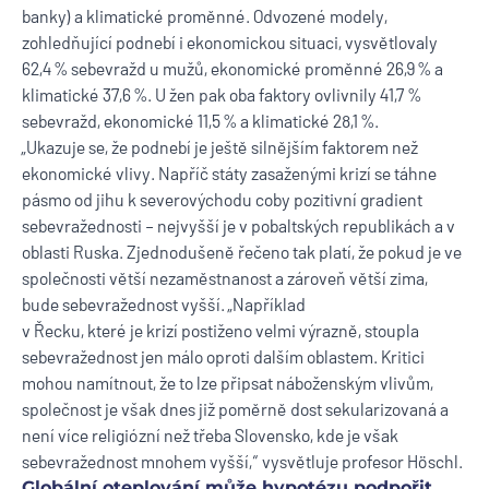
banky) a klimatické proměnné. Odvozené modely,
zohledňující podnebí i ekonomickou situaci, vysvětlovaly
62,4 % sebevražd u mužů, ekonomické proměnné 26,9 % a
klimatické 37,6 %. U žen pak oba faktory ovlivnily 41,7 %
sebevražd, ekonomické 11,5 % a klimatické 28,1 %.
„Ukazuje se, že podnebí je ještě silnějším faktorem než
ekonomické vlivy. Napříč státy zasaženými krizí se táhne
pásmo od jihu k severovýchodu coby pozitivní gradient
sebevražednosti – nejvyšší je v pobaltských republikách a v
oblasti Ruska. Zjednodušeně řečeno tak platí, že pokud je ve
společnosti větší nezaměstnanost a zároveň větší zima,
bude sebevražednost vyšší. „Například
v Řecku, které je krizí postiženo velmi výrazně, stoupla
sebevražednost jen málo oproti dalším oblastem. Kritici
mohou namítnout, že to lze připsat náboženským vlivům,
společnost je však dnes již poměrně dost sekularizovaná a
není více religiózní než třeba Slovensko, kde je však
sebevražednost mnohem vyšší,“ vysvětluje profesor Höschl.
Globální oteplování může hypotézu podpořit