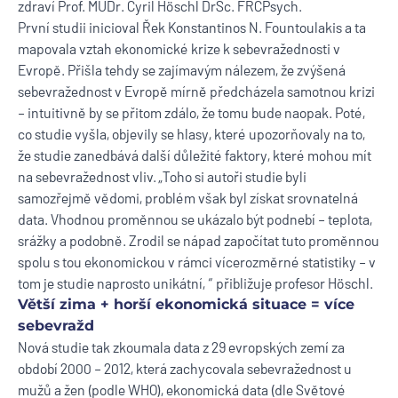
zdraví Prof. MUDr. Cyril Höschl DrSc. FRCPsych.
První studii inicioval Řek Konstantinos N. Fountoulakis a ta
mapovala vztah ekonomické krize k sebevražednosti v
Evropě. Přišla tehdy se zajímavým nálezem, že zvýšená
sebevražednost v Evropě mírně předcházela samotnou krizi
– intuitivně by se přitom zdálo, že tomu bude naopak. Poté,
co studie vyšla, objevily se hlasy, které upozorňovaly na to,
že studie zanedbává další důležité faktory, které mohou mít
na sebevražednost vliv. „Toho si autoři studie byli
samozřejmě vědomi, problém však byl získat srovnatelná
data. Vhodnou proměnnou se ukázalo být podnebí – teplota,
srážky a podobně. Zrodil se nápad započítat tuto proměnnou
spolu s tou ekonomickou v rámci vícerozměrné statistiky – v
tom je studie naprosto unikátní, “ přibližuje profesor Höschl.
Větší zima + horší ekonomická situace = více
sebevražd
Nová studie tak zkoumala data z 29 evropských zemí za
období 2000 – 2012, která zachycovala sebevražednost u
mužů a žen (podle WHO), ekonomická data (dle Světové