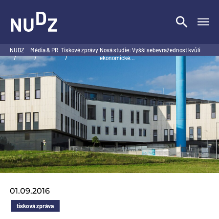
NUDZ
NUDZ
Média & PR
Tiskové zprávy
Nová studie: Vyšší sebevražednost kvůli
/
/
/
ekonomické…
01.09.2016
tisková zpráva