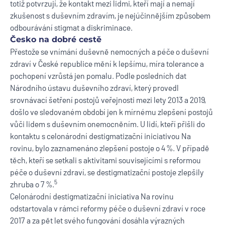
totiž potvrzují, že kontakt mezi lidmi, kteří mají a nemají
zkušenost s duševním zdravím, je nejúčinnějším způsobem
odbourávání stigmat a diskriminace.
Česko na dobré cestě
Přestože se vnímání duševně nemocných a péče o duševní
zdraví v České republice mění k lepšímu, míra tolerance a
pochopení vzrůstá jen pomalu. Podle posledních dat
Národního ústavu duševního zdraví, který provedl
srovnávací šetření postojů veřejnosti mezi lety 2013 a 2019,
došlo ve sledovaném období jen k mírnému zlepšení postojů
vůči lidem s duševním onemocněním. U lidí, kteří přišli do
kontaktu s celonárodní destigmatizační iniciativou Na
rovinu, bylo zaznamenáno zlepšení postoje o 4 %. V případě
těch, kteří se setkali s aktivitami souvisejícími s reformou
péče o duševní zdraví, se destigmatizační postoje zlepšily
5
zhruba o 7 %.
Celonárodní destigmatizační iniciativa Na rovinu
odstartovala v rámci reformy péče o duševní zdraví v roce
2017 a za pět let svého fungování dosáhla výrazných