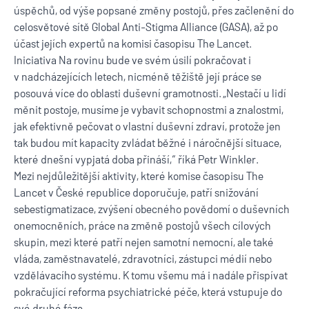
úspěchů, od výše popsané změny postojů, přes začlenění do
celosvětové sítě Global Anti-Stigma Alliance (GASA), až po
účast jejích expertů na komisi časopisu The Lancet.
Iniciativa Na rovinu bude ve svém úsilí pokračovat i
v nadcházejících letech, nicméně těžiště její práce se
posouvá více do oblasti duševní gramotnosti. „Nestačí u lidí
měnit postoje, musíme je vybavit schopnostmi a znalostmi,
jak efektivně pečovat o vlastní duševní zdraví, protože jen
tak budou mít kapacity zvládat běžné i náročnější situace,
které dnešní vypjatá doba přináší,“ říká Petr Winkler.
Mezi nejdůležitější aktivity, které komise časopisu The
Lancet v České republice doporučuje, patří snižování
sebestigmatizace, zvýšení obecného povědomí o duševních
onemocněních, práce na změně postojů všech cílových
skupin, mezi které patří nejen samotní nemocní, ale také
vláda, zaměstnavatelé, zdravotníci, zástupci médií nebo
vzdělávacího systému. K tomu všemu má i nadále přispívat
pokračující reforma psychiatrické péče, která vstupuje do
své druhé fáze.