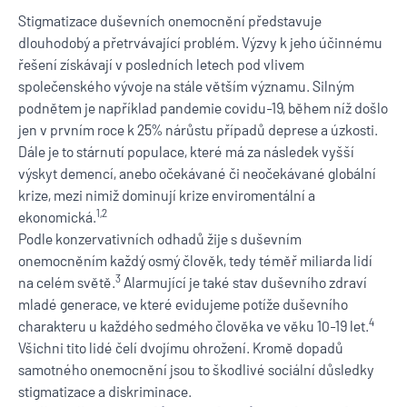
Stigmatizace duševních onemocnění představuje
dlouhodobý a přetrvávající problém. Výzvy k jeho účinnému
řešení získávají v posledních letech pod vlivem
společenského vývoje na stále větším významu. Silným
podnětem je například pandemie covidu-19, během níž došlo
jen v prvním roce k 25% nárůstu případů deprese a úzkosti.
Dále je to stárnutí populace, které má za následek vyšší
výskyt demencí, anebo očekávané či neočekávané globální
krize, mezi nimiž dominují krize enviromentální a
1,2
ekonomická.
Podle konzervativních odhadů žije s duševním
onemocněním každý osmý člověk, tedy téměř miliarda lidí
3
na celém světě.
Alarmující je také stav duševního zdraví
mladé generace, ve které evidujeme potíže duševního
4
charakteru u každého sedmého člověka ve věku 10-19 let.
Všichni tito lidé čelí dvojímu ohrožení. Kromě dopadů
samotného onemocnění jsou to škodlivé sociální důsledky
stigmatizace a diskriminace.