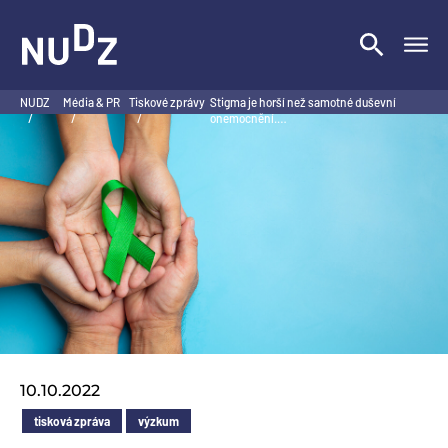
NUDZ
NUDZ
Média & PR
Tiskové zprávy
Stigma je horší než samotné duševní
/
/
/
onemocnění.…
10.10.2022
tisková zpráva
výzkum