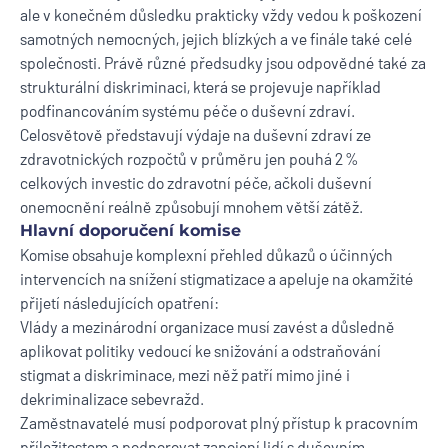
ale v konečném důsledku prakticky vždy vedou k poškození
samotných nemocných, jejich blízkých a ve finále také celé
společnosti. Právě různé předsudky jsou odpovědné také za
strukturální diskriminaci, která se projevuje například
podfinancováním systému péče o duševní zdraví.
Celosvětově představují výdaje na duševní zdraví ze
zdravotnických rozpočtů v průměru jen pouhá 2 %
celkových investic do zdravotní péče, ačkoli duševní
onemocnění reálně způsobují mnohem větší zátěž.
Hlavní doporučení komise
Komise obsahuje komplexní přehled důkazů o účinných
intervencích na snížení stigmatizace a apeluje na okamžité
přijetí následujících opatření:
Vlády a mezinárodní organizace musí zavést a důsledně
aplikovat politiky vedoucí ke snižování a odstraňování
stigmat a diskriminace, mezi něž patří mimo jiné i
dekriminalizace sebevražd.
Zaměstnavatelé musí podporovat plný přístup k pracovním
příležitostem a podporovat zapojení lidí s duševním