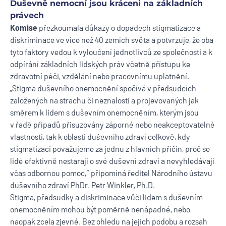
Duševně nemocní jsou kráceni na základních
právech
Komise
přezkoumala důkazy o dopadech stigmatizace a
diskriminace ve více než 40 zemích světa a potvrzuje, že oba
tyto faktory vedou k vyloučení jednotlivců ze společnosti a k
odpírání základních lidských práv včetně přístupu ke
zdravotní péči, vzdělání nebo pracovnímu uplatnění.
„Stigma duševního onemocnění spočívá v předsudcích
založených na strachu či neznalosti a projevovaných jak
směrem k lidem s duševním onemocněním, kterým jsou
v řadě případů přisuzovány záporné nebo neakceptovatelné
vlastnosti, tak k oblasti duševního zdraví celkově, kdy
stigmatizaci považujeme za jednu z hlavních příčin, proč se
lidé efektivně nestarají o své duševní zdraví a nevyhledávají
včas odbornou pomoc,“ připomíná ředitel Národního ústavu
duševního zdraví PhDr. Petr Winkler, Ph.D.
Stigma, předsudky a diskriminace vůči lidem s duševním
onemocněním mohou být poměrně nenápadné, nebo
naopak zcela zjevné. Bez ohledu na jejich podobu a rozsah