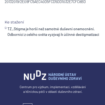
20132019/2E09FC5AEC40D5FCD5DD1032E7CFC8BD
Ke stažení
TZ_Stigma je horší než samotné duševní onemocnění.
Odborníci z celého světa vyzývají k účinné destigmatizaci
Centrum pro výzkum, implementaci, vzdělávání
a klinickou péči v oblasti duševního zdraví.