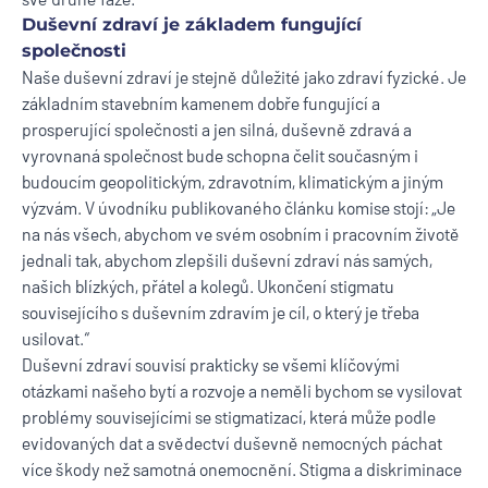
Duševní zdraví je základem fungující
společnosti
Naše duševní zdraví je stejně důležité jako zdraví fyzické. Je
základním stavebním kamenem dobře fungující a
prosperující společnosti a jen silná, duševně zdravá a
vyrovnaná společnost bude schopna čelit současným i
budoucím geopolitickým, zdravotním, klimatickým a jiným
výzvám. V úvodníku publikovaného článku komise stojí: „Je
na nás všech, abychom ve svém osobním i pracovním životě
jednali tak, abychom zlepšili duševní zdraví nás samých,
našich blízkých, přátel a kolegů. Ukončení stigmatu
souvisejícího s duševním zdravím je cíl, o který je třeba
usilovat.“
Duševní zdraví souvisí prakticky se všemi klíčovými
otázkami našeho bytí a rozvoje a neměli bychom se vysilovat
problémy souvisejícími se stigmatizací, která může podle
evidovaných dat a svědectví duševně nemocných páchat
více škody než samotná onemocnění. Stigma a diskriminace