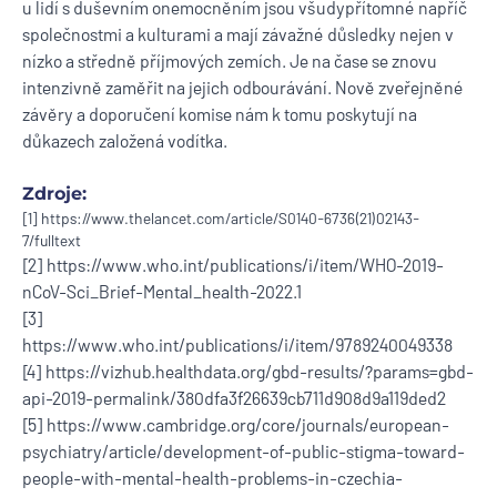
u lidí s duševním onemocněním jsou všudypřítomné napříč
společnostmi a kulturami a mají závažné důsledky nejen v
nízko a středně příjmových zemích. Je na čase se znovu
intenzivně zaměřit na jejich odbourávání. Nově zveřejněné
závěry a doporučení komise nám k tomu poskytují na
důkazech založená vodítka.
Zdroje:
[1]
https://www.thelancet.com/article/S0140-6736(21)02143-
7/fulltext
[2
]
https://www.who.int/publications/i/item/WHO-2019-
nCoV-Sci_Brief-Mental_health-2022.1
[3]
https://www.who.int/publications/i/item/9789240049338
[4]
https://vizhub.healthdata.org/gbd-results/?params=gbd-
api-2019-permalink/380dfa3f26639cb711d908d9a119ded2
[5]
https://www.cambridge.org/core/journals/european-
psychiatry/article/development-of-public-stigma-toward-
people-with-mental-health-problems-in-czechia-